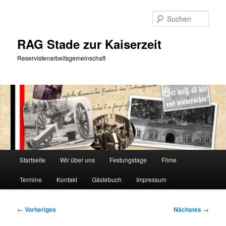
Zum
primären
Such
Inhalt
springen
RAG Stade zur Kaiserzeit
Reservistenarbeitsgemeinschaft
Hauptmenü
Startseite
Wir über uns
Festungstage
Filme
Termine
Kontakt
Gästebuch
Impressum
Bilder-
← Vorheriges
Nächstes →
Navigation