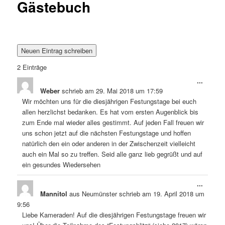
Gästebuch
2 Einträge
Diese
...
Metabo
Weber
schrieb am
29. Mai 2018
um
17:59
ein-/a
Wir möchten uns für die diesjährigen Festungstage bei euch
allen herzlichst bedanken. Es hat vom ersten Augenblick bis
zum Ende mal wieder alles gestimmt. Auf jeden Fall freuen wir
uns schon jetzt auf die nächsten Festungstage und hoffen
natürlich den ein oder anderen in der Zwischenzeit vielleicht
auch ein Mal so zu treffen. Seid alle ganz lieb gegrüßt und auf
ein gesundes Wiedersehen
Diese
...
Metabo
Mannitol
aus
Neumünster
schrieb am
19. April 2018
um
ein-/a
9:56
Liebe Kameraden! Auf die diesjährigen Festungstage freuen wir