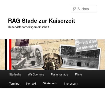
Zum
primären
Such
Inhalt
springen
RAG Stade zur Kaiserzeit
Reservistenarbeitsgemeinschaft
Hauptmenü
Startseite
Wir über uns
Festungstage
Filme
Gästebuch
Termine
Kontakt
Impressum